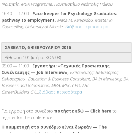
Φοιτητής,
MBA
Programme
, Πανεπιστήμιο Νεάπολις Πάφου
16:40 — 17:00
Pace keeper for Psychology Graduates:
pathway to employment,
Maria M. Kaniclidou, Master in
Counselling, University of Nicosia
…
διάβασε περισσότερα
ΣΑΒΒΑΤΟ, 6 ΦΕΒΡΟΥΑΡΙΟΥ 2016
Αίθουσα 101 (κτήριο ΚΟΔ 03)
09:00 — 11:00
Εργαστήρι: «Τεχνικές Προσωπικής
Συνέντευξης — Job Interview»,
Εκπαιδευτής: Βελισσάριος
Βελισσαρίου, Education & Business Consultant, BA in Marketing, BA
Business and Information, MBA, MSc, CPD, ABI
CareerBuilders CY
….
διάβασε περισσότερα
Για εγγραφή στο συνέδριο
πατήστε εδώ
—
Click here
to
register for the conference
Η συμμετοχή στο συνέδριο είναι δωρεάν — The