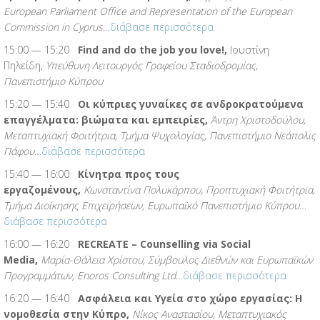
European Parliament Office and Representation of the European
Commission in Cyprus
…
διάβασε περισσότερα
15:00 — 15:20
Find and do the job you love!,
Ιουστίνη
Πηλείδη,
Υπεύθυνη Λειτουργός Γραφείου Σταδιοδρομίας,
Πανεπιστήμιο Κύπρου
15:20 — 15:40
Οι κύπριες γυναίκες σε ανδροκρατούμενα
επαγγέλματα: βιώματα και εμπειρίες,
Άντρη Χριστοδούλου,
Μεταπτυχιακή Φοιτήτρια, Τμήμα Ψυχολογίας, Πανεπιστήμιο Νεάπολις
Πάφου
…
διάβασε περισσότερα
15:40 — 16:00
Κίνητρα προς τους
εργαζομένους,
Κωνσταντίνα Πολυκάρπου, Προπτυχιακή Φοιτήτρια,
Τμήμα Διοίκησης Επιχειρήσεων, Ευρωπαϊκό Πανεπιστήμιο Κύπρου
…
διάβασε περισσότερα
16:00 — 16:20
RECREATE – Counselling via Social
Media,
Μαρία-Θάλεια Xρίστου, Σύμβουλος Διεθνών και Ευρωπαϊκών
Προγραμμάτων,
Enoros
Consulting
Ltd
…
διάβασε περισσότερα
16:20 — 16:40
Ασφάλεια και Υγεία στο χώρο εργασίας: Η
νομοθεσία στην Κύπρο,
Νίκος Αναστασίου, Μεταπτυχιακός