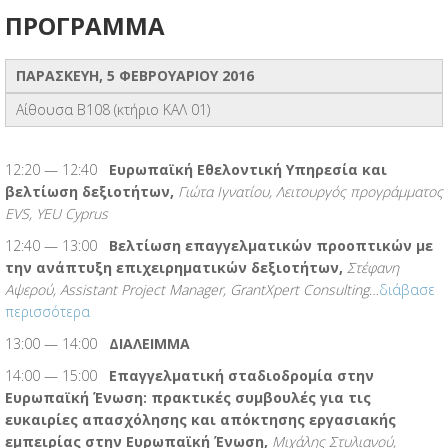
ΠΡΟΓΡΑΜΜΑ
ΠΑΡΑΣΚΕΥΗ, 5 ΦΕΒΡΟΥΑΡΙΟΥ 2016
Αίθουσα Β108 (κτήριο ΚΑΛ 01)
12:20 — 12:40
Ευρωπαϊκή Εθελοντική Υπηρεσία και
βελτίωση δεξιοτήτων,
Γιώτα Ιγνατίου, Λειτουργός προγράμματος
EVS, YEU Cyprus
12:40 — 13:00
Βελτίωση επαγγελματικών προοπτικών με
την ανάπτυξη επιχειρηματικών δεξιοτήτων,
Στέφανη
Αψερού, Assistant Project Manager, GrantXpert Consulting
…
διάβασε
περισσότερα
13:00 — 14:00
ΔΙΑΛΕΙΜΜΑ
14:00 — 15:00
Επαγγελματική σταδιοδρομία στην
Ευρωπαϊκή Ένωση: πρακτικές συμβουλές για τις
ευκαιρίες απασχόλησης και απόκτησης εργασιακής
εμπειρίας στην Ευρωπαϊκή Ένωση,
Μιχάλης Στυλιανού,